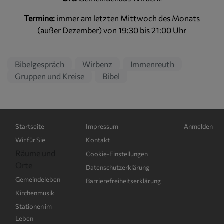
Termine:
immer am letzten Mittwoch des Monats
(außer Dezember) von 19:30 bis 21:00 Uhr
Bibelgespräch
Wirbenz
Immenreuth
Gruppen und Kreise
Bibel
Hauptnavigation
Fußbereichsmenü
Benutzerme
Startseite
Impressum
Anmelden
Wir für Sie
Kontakt
Räume und
Cookie-Einstellungen
Orte
Datenschutzerklärung
Gemeindeleben
Barrierefreiheitserklärung
Kirchenmusik
Stationen im
Leben