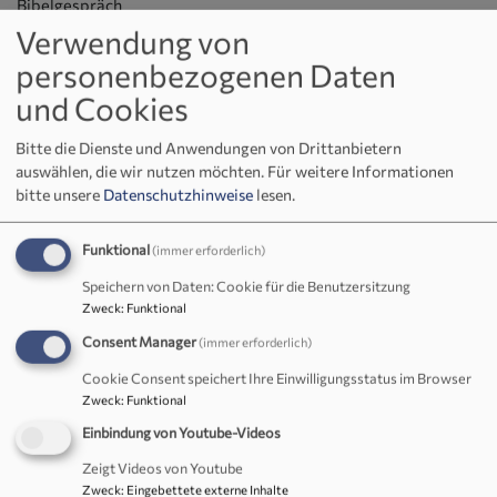
Bibelgespräch
Verwendung von
personenbezogenen Daten
Bibelgespräch
und Cookies
Bitte die Dienste und Anwendungen von Drittanbietern
Einige Gemeindeglieder treffen sich seit etwa 15 Jahren am
auswählen, die wir nutzen möchten.
Für weitere Informationen
letzten Mittwoch des Monats (außer Dezember) von 19:30
bitte unsere
Datenschutzhinweise
lesen.
bis 21:00 Uhr
aktuell
im
Gemeindehaus Wirbenz
(und nicht
wie früher im Gemeindehaus Immenreuth wegen der
Funktional
(immer erforderlich)
Unterbringung der ukrainischen Familie), um die Bibel
Speichern von Daten: Cookie für die Benutzersitzung
besser kennen zu lernen.
Zweck
:
Funktional
Die Heilige Schrift, „ein Liebesbrief Gottes an mich“, will
Consent Manager
(immer erforderlich)
keineswegs nur ein dekorativer, aber leider oft unbenutzter
Cookie Consent speichert Ihre Einwilligungsstatus im Browser
„Regalfüller“ sein. Sie spricht viel mehr direkt in unser Leben
Zweck
:
Funktional
hinein. Wir lesen, hören und bedenken, was Gott uns in
Einbindung von Youtube-Videos
seinem Wort heute zu sagen hat. Dabei vertiefen wir uns
Zeigt Videos von Youtube
entweder fortlaufend in ein biblisches Buch, z.B. das
Zweck
:
Eingebettete externe Inhalte