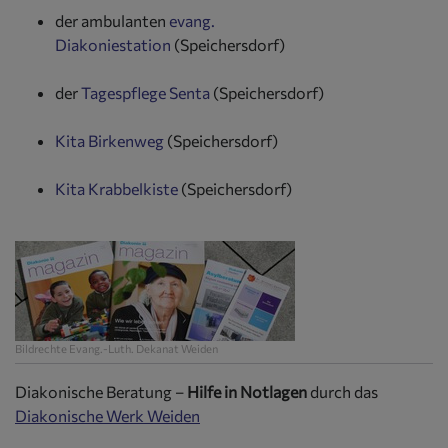
der ambulanten
evang.
Diakoniestation
(Speichersdorf)
der
Tagespflege Senta
(Speichersdorf)
Kita Birkenweg
(Speichersdorf)
Kita Krabbelkiste
(Speichersdorf)
Bildrechte
Evang.-Luth. Dekanat Weiden
Diakonische Beratung –
Hilfe in Notlagen
durch das
Diakonische Werk Weiden