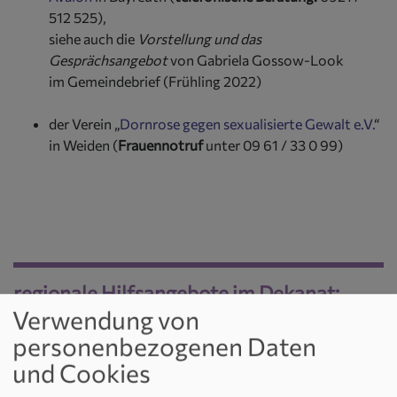
512 525),
siehe auch die
Vorstellung und das
Gesprächsangebot
von Gabriela Gossow-Look
im Gemeindebrief (Frühling 2022)
der Verein „
Dornrose gegen sexualisierte Gewalt e.V.
“
in Weiden (
Frauennotruf
unter 09 61 / 33 0 99)
regionale Hilfsangebote im Dekanat:
Verwendung von
personenbezogenen Daten
und Cookies