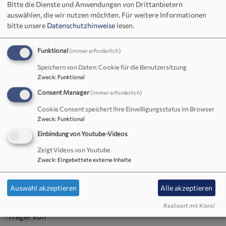
Bitte die Dienste und Anwendungen von Drittanbietern
auswählen, die wir nutzen möchten.
Für weitere Informationen
bitte unsere
Datenschutzhinweise
lesen.
Bildrechte
Ev.-luth. Kirchengemeinde Neustadt am Kulm
Funktional
(immer erforderlich)
Speichern von Daten: Cookie für die Benutzersitzung
Evang. Diakonieverein Neustadt am Kulm
:
Zweck
:
Funktional
Träger des Kindergartens mit Kinderkrippe, dem „
Haus der
Consent Manager
(immer erforderlich)
kleinen Füße
“ (Neustadt am Kulm)
Cookie Consent speichert Ihre Einwilligungsstatus im Browser
Zweck
:
Funktional
Einbindung von Youtube-Videos
Zeigt Videos von Youtube
Zweck
:
Eingebettete externe Inhalte
Bildrechte
Ev. Diakonieverein Speichersdorf
Auswahl akzeptieren
Alle akzeptieren
Evang. Diakonieverein Speichersdorf
:
Realisiert mit Klaro!
Träger von