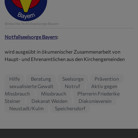
Bildrechte
Notfallseelsorge Bayern
Notfallseelsorge Bayern
:
wird ausgeübt in ökumenischer Zusammenarbeit von
Haupt- und Ehrenamtlichen aus den Kirchengemeinden
Hilfe
Beratung
Seelsorge
Prävention
sexualisierte Gewalt
Notruf
Aktiv gegen
Missbrauch
Missbrauch
Pfarrerin Friederike
Steiner
Dekanat Weiden
Diakonieverein
Neustadt/Kulm
Speichersdorf
Hauptnavigation
Fußbereichsmenü
Benutzerme