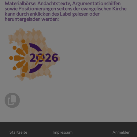
Materialbörse: Andachtstexte, Argumentationshilfen
sowie Positionierungen seitens der evangelischen Kirche
kann durch anklicken des Label gelesen oder
heruntergeladen werden:
Hauptnavigation
Fußbereichsmenü
Benutzerme
Startseite
Impressum
Anmelden