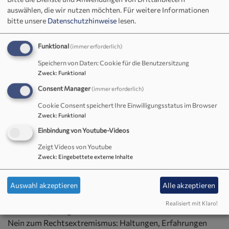
"Du bist frei" – Predigt von Regionalbischof Thomas Prieto
auswählen, die wir nutzen möchten.
Für weitere Informationen
Peral zu Matthäus 8, 5-13 „Der Hauptmann von
bitte unsere
Datenschutzhinweise
lesen.
Kapernaum“
"Glaube und Demokratie" – Predigt von Regionalbischof
Funktional
(immer erforderlich)
Thomas Prieto Peral zu Jeremia 29, 5-7
Speichern von Daten: Cookie für die Benutzersitzung
"Zuversicht" – Rede von Regionalbischof Thomas Prieto
Zweck
:
Funktional
Peral mit vielen Anregungen, Gedanken und Bibelstellen
Consent Manager
(immer erforderlich)
zum Thema "Zuversicht"
"Vertrauen" – Dekalogpredigt von Prof. Dr. Martin Arneth
Cookie Consent speichert Ihre Einwilligungsstatus im Browser
zu Mose 20, 1-17, Die Zehn Gebote, Predigttext und
Zweck
:
Funktional
Fürbittgebet
Einbindung von Youtube-Videos
"Wenn schon, dann aus Liebe" – Predigt von Katharina
Zeigt Videos von Youtube
Bach-Fischer zu Römer 13,1-7.10,
Zweck
:
Eingebettete externe Inhalte
Argumentationshilfen:
Auswahl akzeptieren
Alle akzeptieren
Realisiert mit Klaro!
Broschüre: Ja zu gelebter Menschenfreundlichkeit Gottes.
Nein zum Rechtsextremismus: Haltungen, Erfahrungen