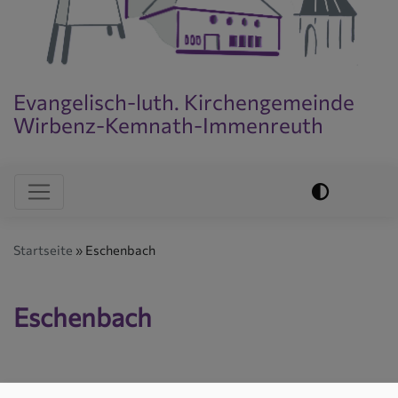
Evangelisch-luth. Kirchengemeinde
Wirbenz-Kemnath-Immenreuth
Evangelisch im World Wide Web
Hauptnavigation
Startseite
Eschenbach
Eschenbach
Tauferinnerungsgottesdienst der