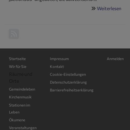
Weiterlesen
übe
Öku
Hauptnavigation
Fußbereichsmenü
Benutzerme
Startseite
Impressum
Anmelden
Wir für Sie
Kontakt
Räume und
Cookie-Einstellungen
Orte
Datenschutzerklärung
Gemeindeleben
Barrierefreiheitserklärung
Kirchenmusik
Stationen im
Leben
Ökumene
Veranstaltungen