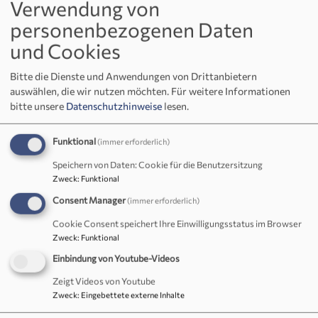
Verwendung von
Kulmregion am Rußweiher (So, 29.
personenbezogenen Daten
Juni 2025 um 10 Uhr)
und Cookies
Am Sonntag, 29. Juni
Bitte die Dienste und Anwendungen von Drittanbietern
auswählen, die wir nutzen möchten.
Für weitere Informationen
um 10:00 Uhr feiern wir
bitte unsere
Datenschutzhinweise
lesen.
am Rußweiher in
Eschenbach einen
Funktional
(immer erforderlich)
Speichern von Daten: Cookie für die Benutzersitzung
Bildrechte
Sandra Hirschke (Fundus)
„Tauferinnerungsgottesdienst“ zusammen mit den
Zweck
:
Funktional
anderen Gemeinden der Kulmregion. Gestaltet wird
Consent Manager
(immer erforderlich)
der Gottesdienst u.a. von Dipl. Rel.pädagogin Lydia
Cookie Consent speichert Ihre Einwilligungsstatus im Browser
Engelhardt aus Eschenbach und dem Posaunenchor
Zweck
:
Funktional
Wilchenreuth.
Einbindung von Youtube-Videos
Weiterlesen
übe
Zeigt Videos von Youtube
Tau
Zweck
:
Eingebettete externe Inhalte
der