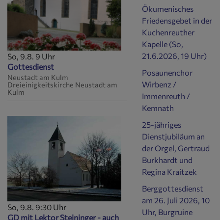
Ökumenisches
Friedensgebet in der
Kuchenreuther
Kapelle (So,
21.6.2026, 19 Uhr)
So, 9.8. 9 Uhr
Gottesdienst
Posaunenchor
Neustadt am Kulm
Wirbenz /
Dreieinigkeitskirche Neustadt am
Kulm
Immenreuth /
Kemnath
25-jähriges
Dienstjubiläum an
der Orgel, Gertraud
Burkhardt und
Regina Kraitzek
Berggottesdienst
am 26. Juli 2026, 10
So, 9.8. 9:30 Uhr
Uhr, Burgruine
GD mit Lektor Steininger - auch