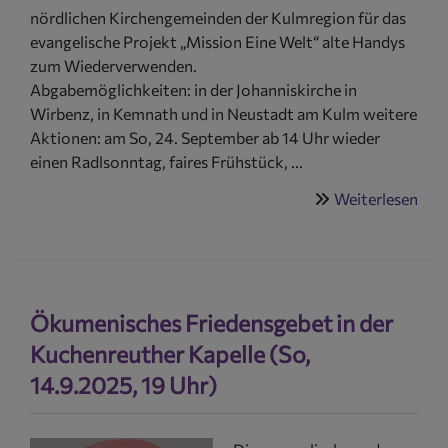
nördlichen Kirchengemeinden der Kulmregion für das
evangelische Projekt „Mission Eine Welt“ alte Handys
zum Wiederverwenden.
Abgabemöglichkeiten: in der Johanniskirche in
Wirbenz, in Kemnath und in Neustadt am Kulm weitere
Aktionen: am So, 24. September ab 14 Uhr wieder
einen Radlsonntag, faires Frühstück, ...
Weiterlesen
übe
Fair
Woc
202
alte
Ökumenisches Friedensgebet in der
Han
sam
Kuchenreuther Kapelle (So,
in
14.9.2025, 19 Uhr)
Wir
+
Kem